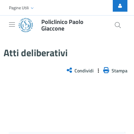
Skip to Main Content
Pagine Utili
Policlinico Paolo
Giaccone
Delibera n. 471/2026
Atti deliberativi
Condividi
Stampa