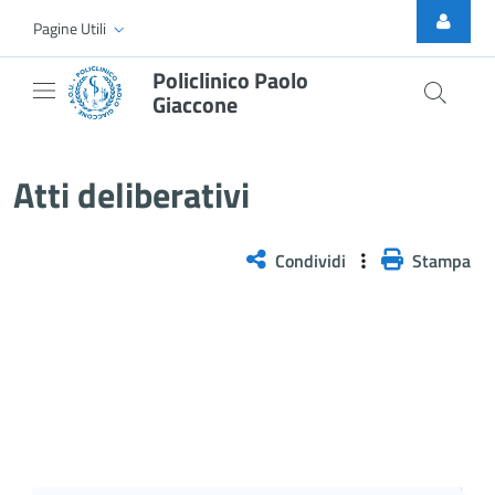
Skip to Main Content
Pagine Utili
Policlinico Paolo
Giaccone
Delibera n. 475/2026
Atti deliberativi
Condividi
Stampa