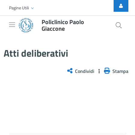
Skip to Main Content
Pagine Utili
Policlinico Paolo
Giaccone
Delibera n. 477/2026
Atti deliberativi
Condividi
Stampa