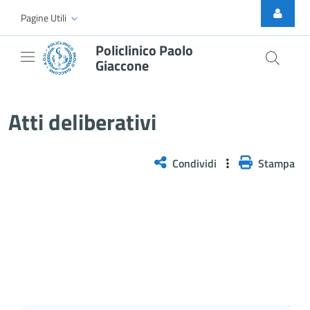
Skip to Main Content
Pagine Utili
Policlinico Paolo
Giaccone
Delibera n. 483/2025
Atti deliberativi
Condividi
Stampa