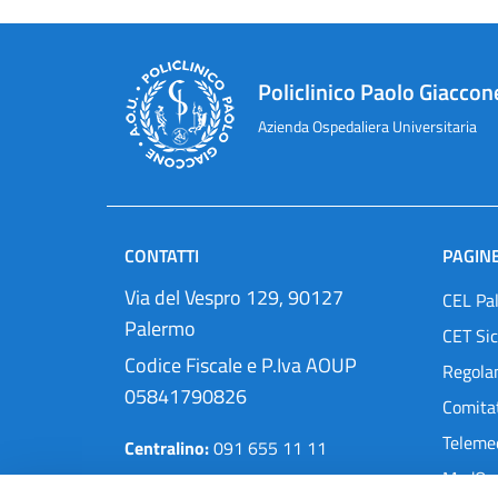
Policlinico Paolo Giaccon
Azienda Ospedaliera Universitaria
CONTATTI
PAGINE
Via del Vespro 129, 90127
CEL Pa
Palermo
CET Sic
Codice Fiscale e P.Iva AOUP
Regola
05841790826
Comitat
Teleme
Centralino:
091 655 11 11
MedOra
Pec:
protocollo@cert.policlinico.pa.it