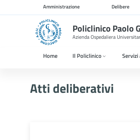
Skip to Main Content
Amministrazione
Delibere
trasparente
Policlinico Paolo 
Azienda Ospedaliera Universita
Home
Il Policlinico
Servizi
Delibera n. 483/2026
Atti deliberativi