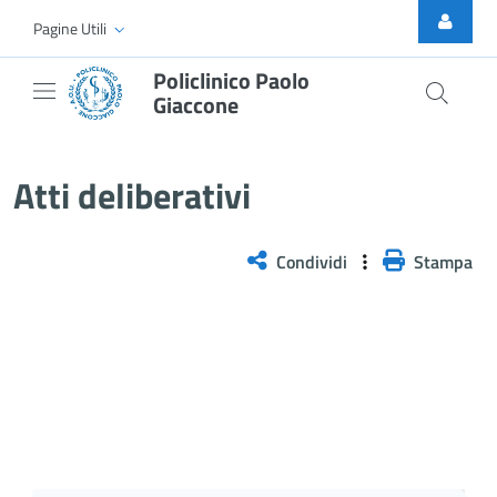
Skip to Main Content
Pagine Utili
Policlinico Paolo
Giaccone
Delibera n. 488/2025
Atti deliberativi
Condividi
Stampa