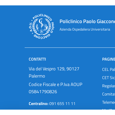
Policlinico Paolo Giaccon
Azienda Ospedaliera Universitaria
CONTATTI
PAGINE
Via del Vespro 129, 90127
CEL Pa
Palermo
CET Sic
Codice Fiscale e P.Iva AOUP
Regola
05841790826
Comitat
Teleme
Centralino:
091 655 11 11
MedOra
Pec:
protocollo@cert.policlinico.pa.it