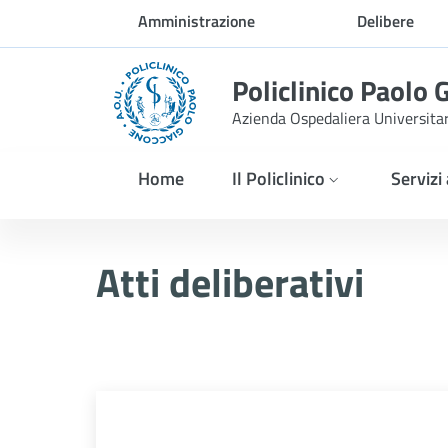
Skip to Main Content
Amministrazione
Delibere
trasparente
Policlinico Paolo 
Azienda Ospedaliera Universita
Home
Il Policlinico
Servizi
Delibera n. 489/2026
Atti deliberativi