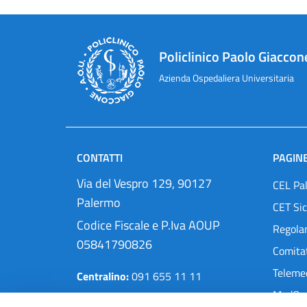
Policlinico Paolo Giaccon
Azienda Ospedaliera Universitaria
CONTATTI
PAGINE
Via del Vespro 129, 90127
CEL Pa
Palermo
CET Sic
Codice Fiscale e P.Iva AOUP
Regola
05841790826
Comitat
Teleme
Centralino:
091 655 11 11
MedOra
Pec:
protocollo@cert.policlinico.pa.it