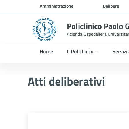
Skip to Main Content
Amministrazione
Delibere
trasparente
Policlinico Paolo 
Azienda Ospedaliera Universita
Home
Il Policlinico
Servizi
Delibera n. 492/2025
Atti deliberativi