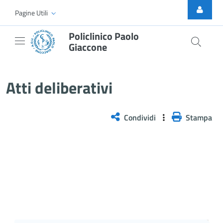
Skip to Main Content
Pagine Utili
Policlinico Paolo
Giaccone
Delibera n. 499/2025
Atti deliberativi
Condividi
Stampa