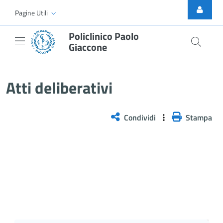
Skip to Main Content
Pagine Utili
Policlinico Paolo
Giaccone
Delibera n. 499/2026
Atti deliberativi
Condividi
Stampa