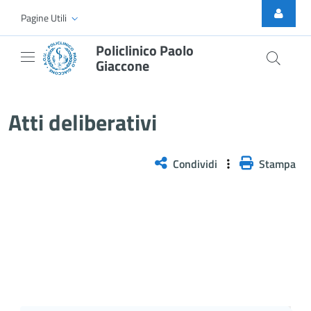
Skip to Main Content
Pagine Utili
Policlinico Paolo
Giaccone
Delibera n. 512/2026
Atti deliberativi
Condividi
Stampa