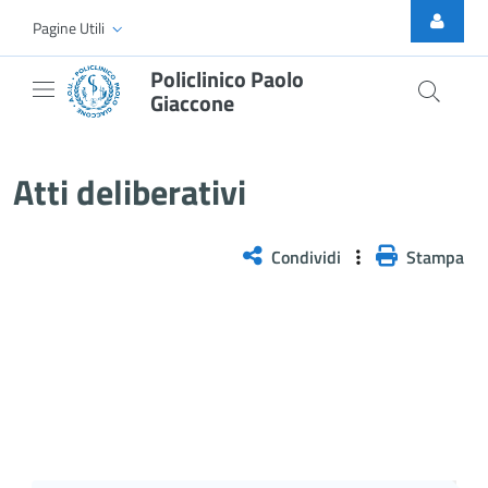
Skip to Main Content
Pagine Utili
Policlinico Paolo
Giaccone
Delibera n. 519/2025
Atti deliberativi
Condividi
Stampa