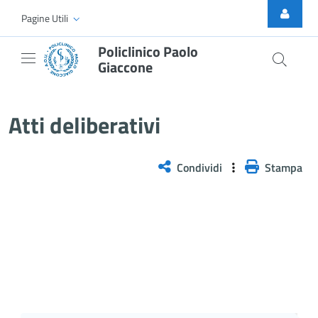
Skip to Main Content
Pagine Utili
Policlinico Paolo
Giaccone
Delibera n. 52/2026
Atti deliberativi
Condividi
Stampa