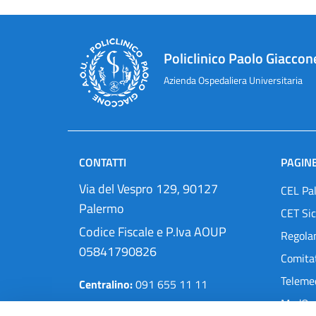
Policlinico Paolo Giaccon
Azienda Ospedaliera Universitaria
CONTATTI
PAGINE
Via del Vespro 129, 90127
CEL Pa
Palermo
CET Sic
Codice Fiscale e P.Iva AOUP
Regola
05841790826
Comitat
Teleme
Centralino:
091 655 11 11
MedOra
Pec:
protocollo@cert.policlinico.pa.it