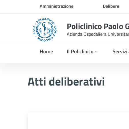
Skip to Main Content
Amministrazione
Delibere
trasparente
Policlinico Paolo 
Azienda Ospedaliera Universita
Home
Il Policlinico
Servizi
Delibera n. 521/2025
Atti deliberativi