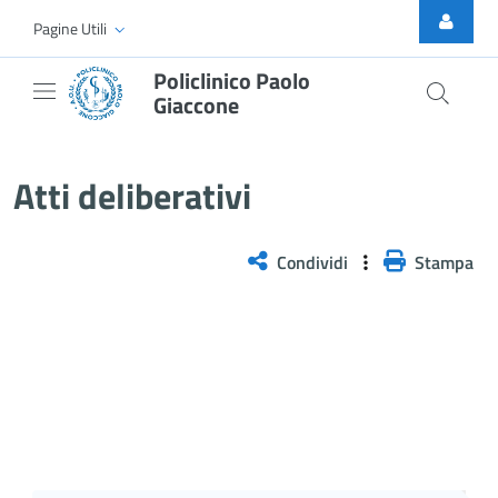
Skip to Main Content
Pagine Utili
Policlinico Paolo
Giaccone
Delibera n. 522/2026
Atti deliberativi
Condividi
Stampa