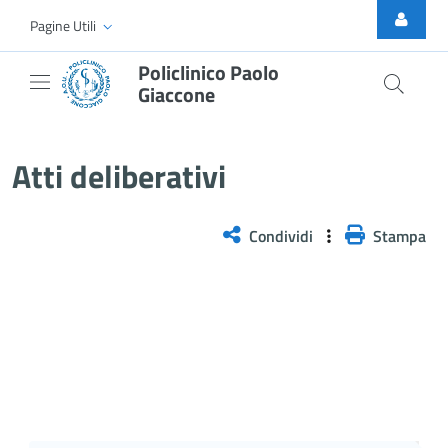
Skip to Main Content
Pagine Utili
Policlinico Paolo
Giaccone
Delibera n. 526/2026
Atti deliberativi
Condividi
Stampa