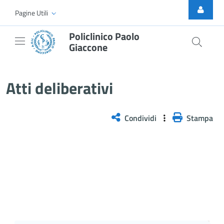
Skip to Main Content
Pagine Utili
Policlinico Paolo
Giaccone
Delibera n. 537/2025
Atti deliberativi
Condividi
Stampa