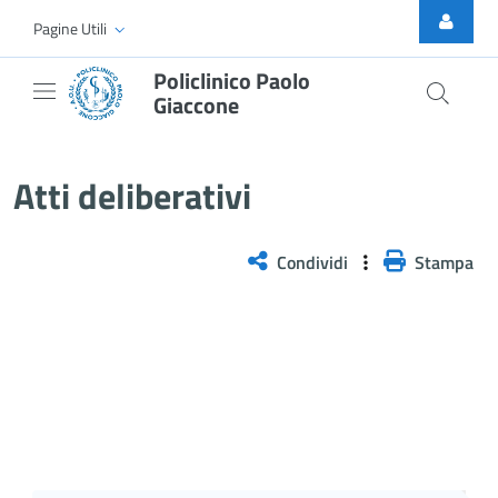
Skip to Main Content
Pagine Utili
Policlinico Paolo
Giaccone
Delibera n. 538/2025
Atti deliberativi
Condividi
Stampa