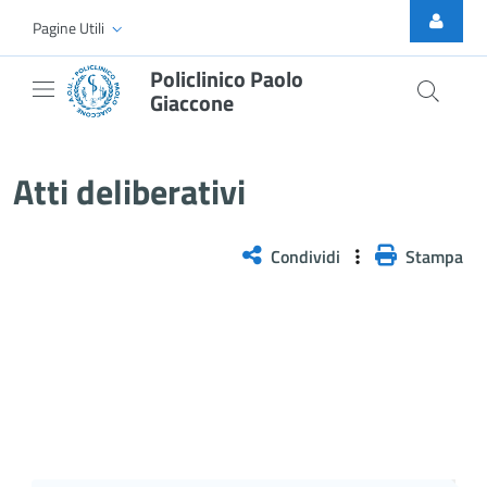
Skip to Main Content
Pagine Utili
Policlinico Paolo
Giaccone
Delibera n. 540/2026
Atti deliberativi
Condividi
Stampa