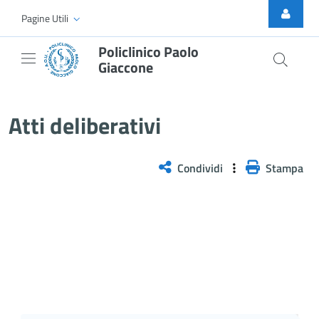
Skip to Main Content
Pagine Utili
Policlinico Paolo
Giaccone
Delibera n. 541/2026
Atti deliberativi
Condividi
Stampa