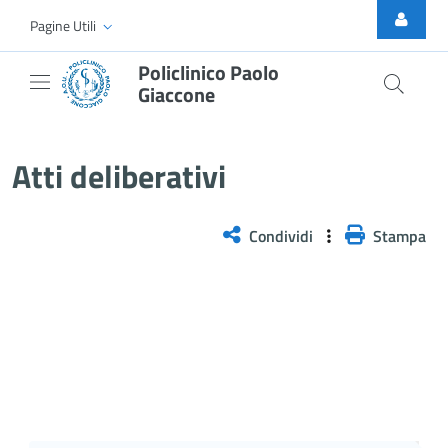
Skip to Main Content
Pagine Utili
Policlinico Paolo
Giaccone
Delibera n. 545/2026
Atti deliberativi
Condividi
Stampa