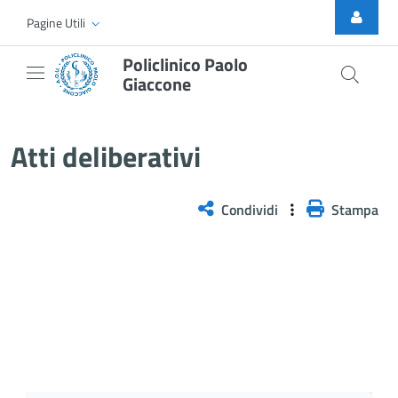
Skip to Main Content
Pagine Utili
Policlinico Paolo
Giaccone
Delibera n. 548/2026
Atti deliberativi
Condividi
Stampa