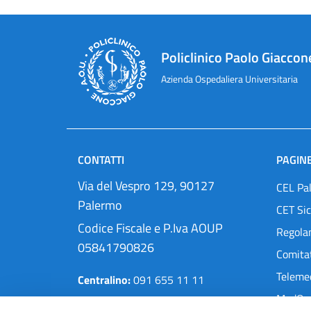
Policlinico Paolo Giaccon
Azienda Ospedaliera Universitaria
CONTATTI
PAGINE
Via del Vespro 129, 90127
CEL Pa
Palermo
CET Sic
Codice Fiscale e P.Iva AOUP
Regola
05841790826
Comitat
Teleme
Centralino:
091 655 11 11
MedOra
Pec:
protocollo@cert.policlinico.pa.it