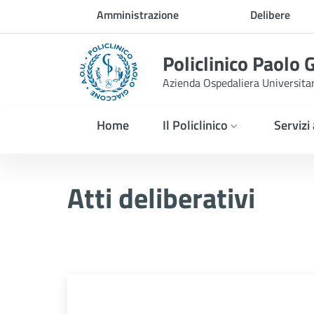
Skip to Main Content
Amministrazione
Delibere
trasparente
Policlinico Paolo 
Azienda Ospedaliera Universita
Home
Il Policlinico
Servizi
Delibera n. 549/2026
Atti deliberativi