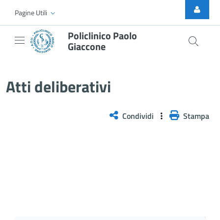
Skip to Main Content
Pagine Utili
Policlinico Paolo
Giaccone
Delibera n. 555/2025
Atti deliberativi
Condividi
Stampa