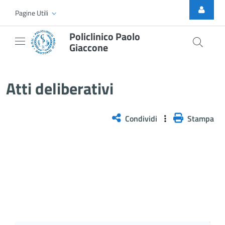
Skip to Main Content
Pagine Utili
Policlinico Paolo
Giaccone
Delibera n. 561/2025
Atti deliberativi
Condividi
Stampa