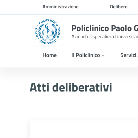
Skip to Main Content
Amministrazione
Delibere
trasparente
Policlinico Paolo 
Azienda Ospedaliera Universita
Home
Il Policlinico
Servizi
Delibera n. 576/2025
Atti deliberativi