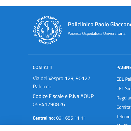
Policlinico Paolo Giaccon
Azienda Ospedaliera Universitaria
CONTATTI
PAGINE
Via del Vespro 129, 90127
CEL Pa
Palermo
CET Sic
Codice Fiscale e P.Iva AOUP
Regola
05841790826
Comitat
Teleme
Centralino:
091 655 11 11
MedOra
Pec:
protocollo@cert.policlinico.pa.it