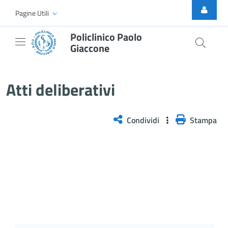
Skip to Main Content
Pagine Utili
Policlinico Paolo
Giaccone
Delibera n. 58/2026
Atti deliberativi
Condividi
Stampa