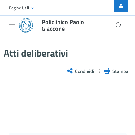
Skip to Main Content
Pagine Utili
Policlinico Paolo
Giaccone
Delibera n. 6/2026
Atti deliberativi
Condividi
Stampa