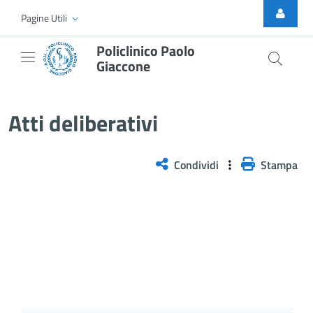
Skip to Main Content
Pagine Utili
Policlinico Paolo
Giaccone
Delibera n. 612/2025
Atti deliberativi
Condividi
Stampa