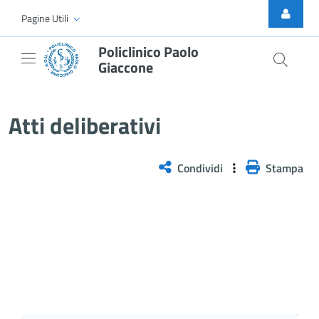
Skip to Main Content
Pagine Utili
Policlinico Paolo
Giaccone
Delibera n. 614/2025
Atti deliberativi
Condividi
Stampa