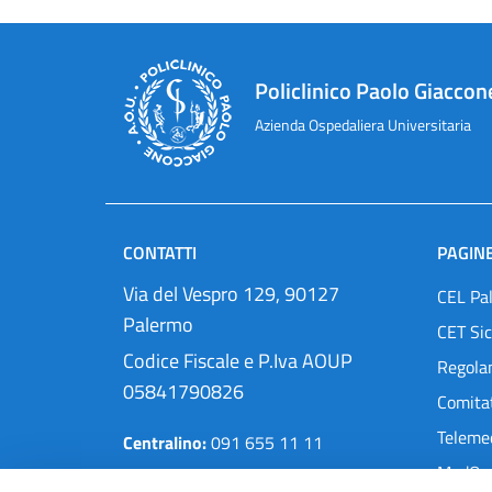
Policlinico Paolo Giaccon
Azienda Ospedaliera Universitaria
CONTATTI
PAGINE
Via del Vespro 129, 90127
CEL Pa
Palermo
CET Sic
Codice Fiscale e P.Iva AOUP
Regola
05841790826
Comitat
Teleme
Centralino:
091 655 11 11
MedOra
Pec:
protocollo@cert.policlinico.pa.it