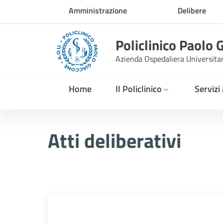
Skip to Main Content
Amministrazione
Delibere
trasparente
Policlinico Paolo 
Azienda Ospedaliera Universita
Home
Il Policlinico
Servizi
Delibera n. 621/2025
Atti deliberativi