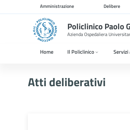
Skip to Main Content
Amministrazione
Delibere
trasparente
Policlinico Paolo 
Azienda Ospedaliera Universita
Home
Il Policlinico
Servizi
Delibera n. 639/2025
Atti deliberativi