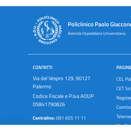
Policlinico Paolo Giaccon
Azienda Ospedaliera Universitaria
CONTATTI
PAGINE
Via del Vespro 129, 90127
CEL Pa
Palermo
CET Sic
Codice Fiscale e P.Iva AOUP
Regola
05841790826
Comitat
Teleme
Centralino:
091 655 11 11
MedOra
Pec:
protocollo@cert.policlinico.pa.it