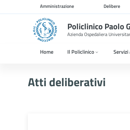
Skip to Main Content
Amministrazione
Delibere
trasparente
Policlinico Paolo 
Azienda Ospedaliera Universita
Home
Il Policlinico
Servizi
Delibera n. 644/2025
Atti deliberativi