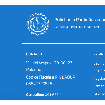
Policlinico Paolo Giaccon
Azienda Ospedaliera Universitaria
CONTATTI
PAGINE
Via del Vespro 129, 90127
CEL Pa
Palermo
CET Sic
Codice Fiscale e P.Iva AOUP
Regola
05841790826
Comitat
Teleme
Centralino:
091 655 11 11
MedOra
Pec:
protocollo@cert.policlinico.pa.it