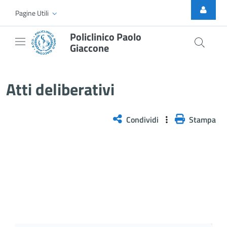
Skip to Main Content
Pagine Utili
Policlinico Paolo
Giaccone
Delibera n. 646/2025
Atti deliberativi
Condividi
Stampa