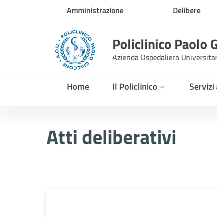
Skip to Main Content
Amministrazione
Delibere
trasparente
Policlinico Paolo 
Azienda Ospedaliera Universita
Home
Il Policlinico
Servizi
Delibera n. 659/2025
Atti deliberativi