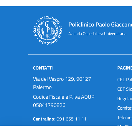
Policlinico Paolo Giaccon
Azienda Ospedaliera Universitaria
CONTATTI
PAGINE
Via del Vespro 129, 90127
CEL Pa
Palermo
CET Sic
Codice Fiscale e P.Iva AOUP
Regola
05841790826
Comitat
Teleme
Centralino:
091 655 11 11
MedOra
Pec:
protocollo@cert.policlinico.pa.it