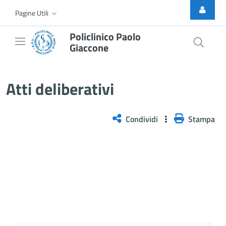
Skip to Main Content
Pagine Utili
Policlinico Paolo
Giaccone
Delibera n. 662/2025
Atti deliberativi
Condividi
Stampa