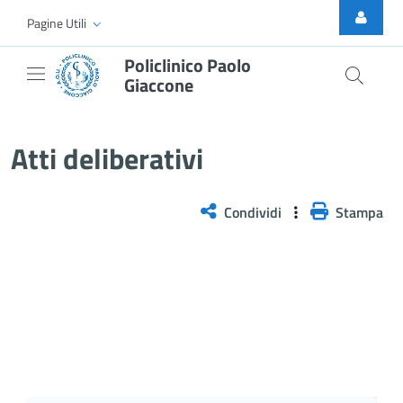
Skip to Main Content
Pagine Utili
Policlinico Paolo
Giaccone
Delibera n. 669/2025
Atti deliberativi
Condividi
Stampa