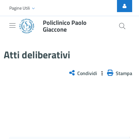
Skip to Main Content
Pagine Utili
Policlinico Paolo
Giaccone
Delibera n. 677/2025
Atti deliberativi
Condividi
Stampa