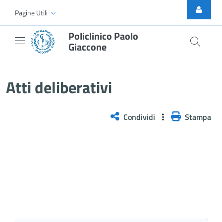
Skip to Main Content
Pagine Utili
Policlinico Paolo
Giaccone
Delibera n. 678/2025
Atti deliberativi
Condividi
Stampa