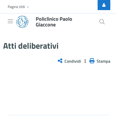
Skip to Main Content
Pagine Utili
Policlinico Paolo
Giaccone
Delibera n. 679/2025
Atti deliberativi
Condividi
Stampa