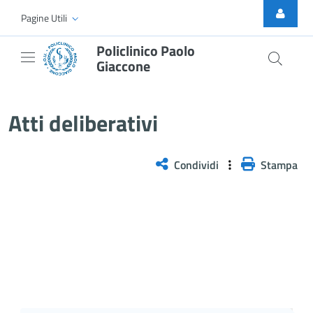
Skip to Main Content
Pagine Utili
Policlinico Paolo
Giaccone
Delibera n. 68/2026
Atti deliberativi
Condividi
Stampa