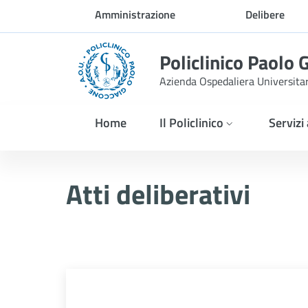
Skip to Main Content
Amministrazione
Delibere
trasparente
Policlinico Paolo 
Azienda Ospedaliera Universita
Home
Il Policlinico
Servizi
Delibera n. 700/2025
Atti deliberativi