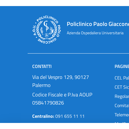
Policlinico Paolo Giaccon
Azienda Ospedaliera Universitaria
CONTATTI
PAGINE
Via del Vespro 129, 90127
CEL Pa
Palermo
CET Sic
Codice Fiscale e P.Iva AOUP
Regola
05841790826
Comitat
Teleme
Centralino:
091 655 11 11
MedOra
Pec:
protocollo@cert.policlinico.pa.it