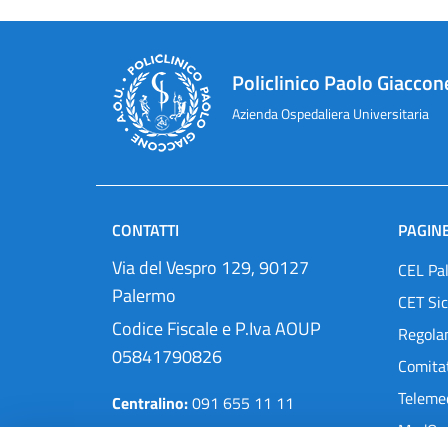
Policlinico Paolo Giaccon
Azienda Ospedaliera Universitaria
CONTATTI
PAGINE
Via del Vespro 129, 90127
CEL Pa
Palermo
CET Sic
Codice Fiscale e P.Iva AOUP
Regola
05841790826
Comitat
Teleme
Centralino:
091 655 11 11
MedOra
Pec:
protocollo@cert.policlinico.pa.it