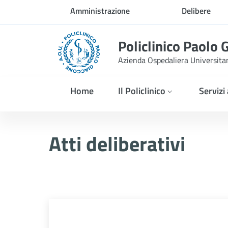
Skip to Main Content
Amministrazione
Delibere
trasparente
Policlinico Paolo 
Azienda Ospedaliera Universita
Home
Il Policlinico
Servizi
Delibera n. 708/2025
Atti deliberativi