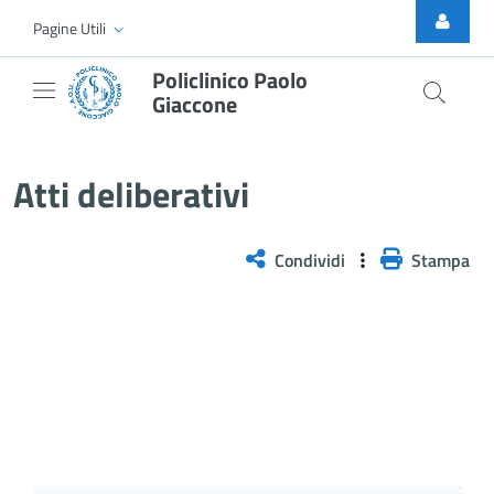
Skip to Main Content
Pagine Utili
Policlinico Paolo
Giaccone
Delibera n. 709/2025
Atti deliberativi
Condividi
Stampa