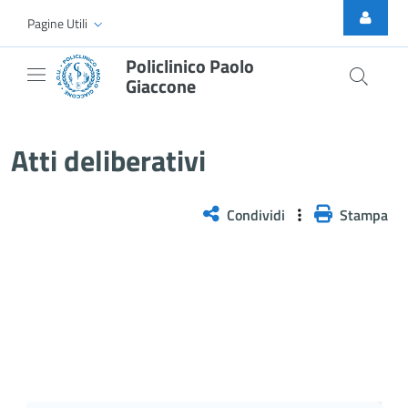
Skip to Main Content
Pagine Utili
Policlinico Paolo
Giaccone
Delibera n. 715/2025
Atti deliberativi
Condividi
Stampa