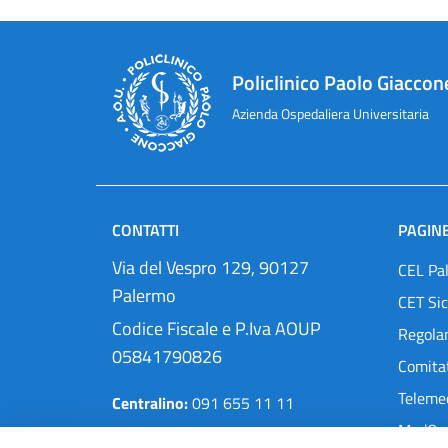
Policlinico Paolo Giaccon
Azienda Ospedaliera Universitaria
CONTATTI
PAGINE
Via del Vespro 129, 90127
CEL Pa
Palermo
CET Sic
Codice Fiscale e P.Iva AOUP
Regola
05841790826
Comitat
Teleme
Centralino:
091 655 11 11
MedOra
Pec:
protocollo@cert.policlinico.pa.it