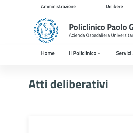
Skip to Main Content
Amministrazione
Delibere
trasparente
Policlinico Paolo 
Azienda Ospedaliera Universita
Home
Il Policlinico
Servizi
Delibera n. 716/2025
Atti deliberativi