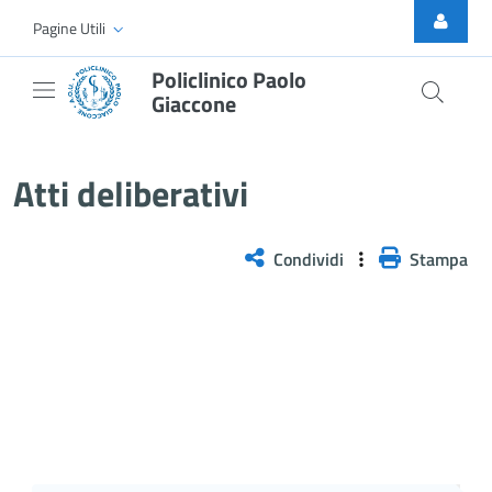
Skip to Main Content
Pagine Utili
Policlinico Paolo
Giaccone
Delibera n. 718/2025
Atti deliberativi
Condividi
Stampa