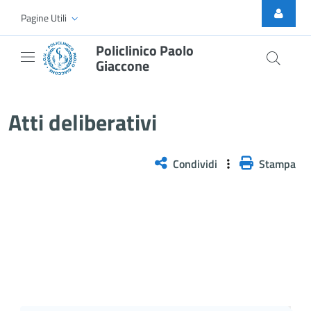
Skip to Main Content
Pagine Utili
Policlinico Paolo
Giaccone
Delibera n. 72/2026
Atti deliberativi
Condividi
Stampa