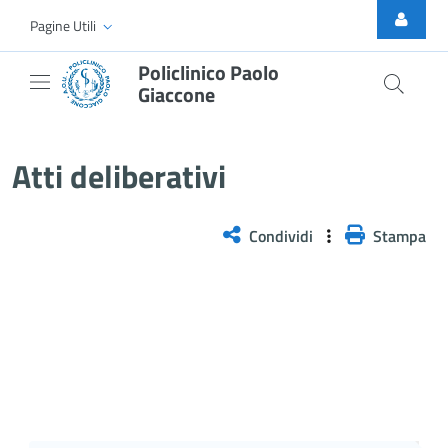
Skip to Main Content
Pagine Utili
Policlinico Paolo
Giaccone
Delibera n. 723/2025
Atti deliberativi
Condividi
Stampa