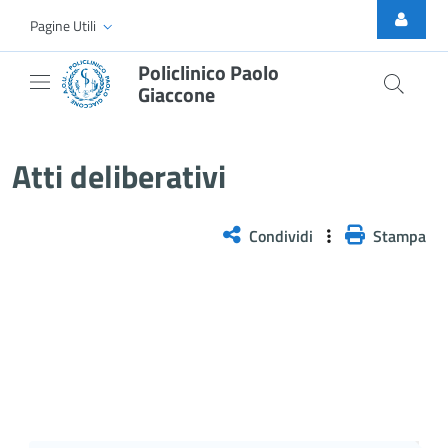
Skip to Main Content
Pagine Utili
Policlinico Paolo
Giaccone
Delibera n. 736/2025
Atti deliberativi
Condividi
Stampa